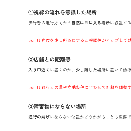
①視線の流れを意識した場所
歩行者の進行方向から
自然に目に入る場所
に設置す
point! 角度を少し斜めにすると視認性がアップして
②店舗との距離感
入り口近く
に置くのか、
少し離した場所
に置いて誘
point! 通行人の量や立地条件に合わせて距離を調整
③障害物にならない場所
通行の妨げ
にならない位置かどうかがもっとも重要