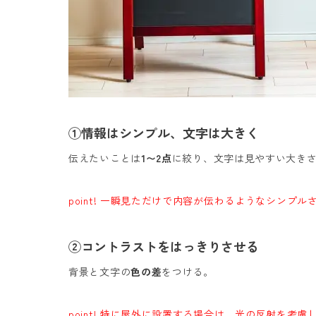
①情報はシンプル、文字は大きく
伝えたいことは
1〜2点
に絞り、文字は見やすい大き
point! 一瞬見ただけで内容が伝わるようなシンプル
②コントラストをはっきりさせる
背景と文字の
色の差
をつける。
point! 特に屋外に設置する場合は、光の反射を考