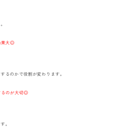
る。
効果大◎
導するのかで役割が変わります。
するのが大切◎
です。