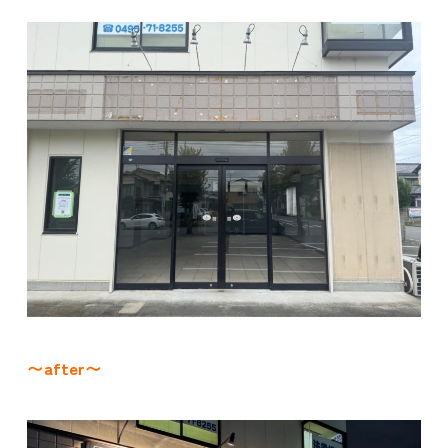
〜after〜